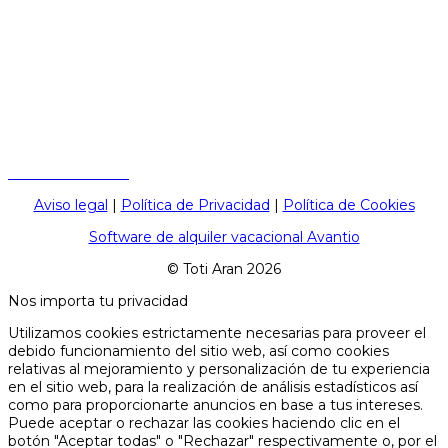
Oficina Invierno:
Lunes a viernes de 09:00h a 21:00h.
Julio y agosto: De 09:00 a 19:00h, todos los días.
Resto del año (primavera y otoño): De 09:00 a 17:00h, de
lunes a viernes.
C/ Perimetrau, s/n local 3 (enfrente de la rotonda del
telecabina) 25598 Baqueira Beret (Lleida, España)
+34 973 64 47 87
Aviso legal
|
Política de Privacidad
|
Política de Cookies
Software de alquiler vacacional Avantio
© Toti Aran 2026
Nos importa tu privacidad
Utilizamos cookies estrictamente necesarias para proveer el
debido funcionamiento del sitio web, así como cookies
relativas al mejoramiento y personalización de tu experiencia
en el sitio web, para la realización de análisis estadísticos así
como para proporcionarte anuncios en base a tus intereses.
Puede aceptar o rechazar las cookies haciendo clic en el
botón "Aceptar todas" o "Rechazar" respectivamente o, por el