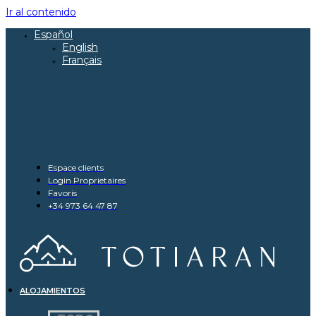
Ir al contenido
Español
English
Français
Espace clients
Login Proprietaires
Favoris
+34 973 64 47 87
ALOJAMIENTOS