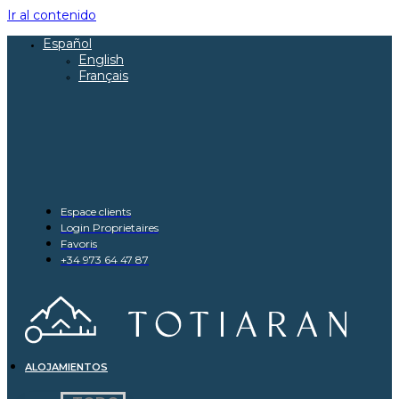
Ir al contenido
Español
English
Français
Espace clients
Login Proprietaires
Favoris
+34 973 64 47 87
ALOJAMIENTOS