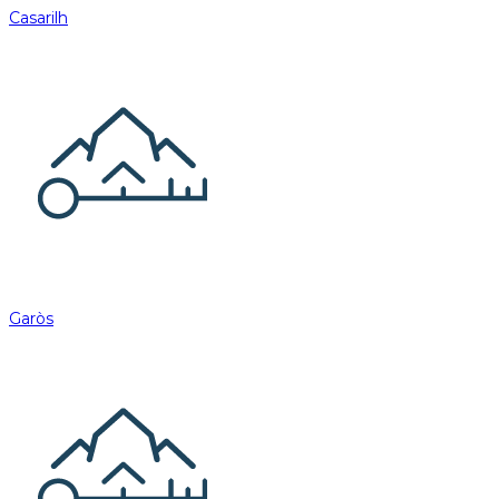
Casarilh
Garòs