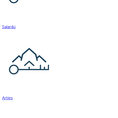
Salardú
Artíes