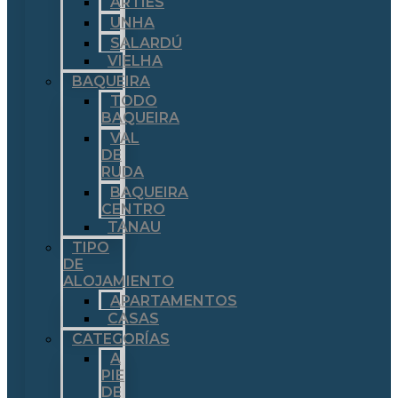
ARTIES
UNHA
SALARDÚ
VIELHA
BAQUEIRA
TODO
BAQUEIRA
VAL
DE
RUDA
BAQUEIRA
CENTRO
TANAU
TIPO
DE
ALOJAMIENTO
APARTAMENTOS
CASAS
CATEGORÍAS
A
PIE
DE