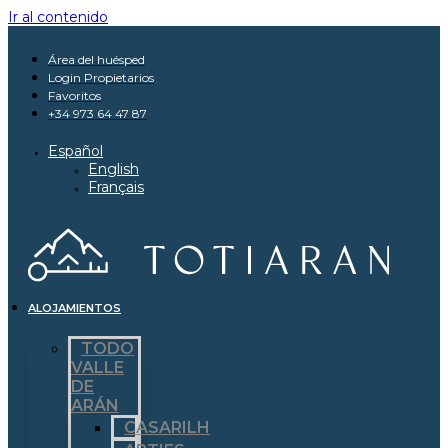
Ir al contenido
Área del huésped
Login Propietarios
Favoritos
+34 973 64 47 87
Español
English
Français
ALOJAMIENTOS
TODO
VALLE
DE
ARÁN
CASARILH