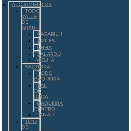
ALOJAMIENTOS
TODO
VALLE
DE
ARÁN
CASARILH
ARTIES
UNHA
SALARDÚ
VIELHA
BAQUEIRA
TODO
BAQUEIRA
VAL
DE
RUDA
BAQUEIRA
CENTRO
TANAU
TIPO
DE