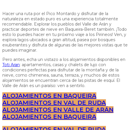
Hacer una ruta por el Pico Montardo y disfrutar de la
naturaleza en estado puro es una experiencia totalmente
recomendable. Explorar los pueblos del Valle de Arán y
practicar deportes de nieve en Baqueira-Beret también. ¡Todo
esto lo puedes hacer en tu próximo viaje a los Pirineos! Ven, y
explora lagos ubicados a gran altitud, pasea por bosques
exuberantes y disfruta de algunas de las mejores vistas que te
puedes imaginar.
Pero antes, echa un vistazo a los alojamientos disponibles en
Toti Aran
: apartamentos, casas y chalets de lujo con
condiciones perfectas para disfrutar de la montaña y de la
nieve, como chimenea, sauna, terraza, y muchos de estos
alojamientos se encuentran cerca de las pistas de esquí. El
Valle de Arán es un paraíso: ven a sentirlo.
ALOJAMIENTOS EN BAQUEIRA
ALOJAMIENTOS EN VAL DE RUDA
ALOJAMIENTOS EN VALLE DE ARÁN
ALOJAMIENTOS EN BAQUEIRA
ALOJAMIENTOS EN VAL DE RUDA