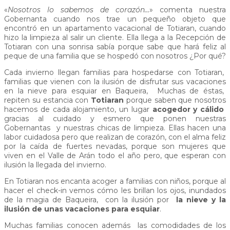
«
Nosotros lo sabemos de corazón…
» comenta nuestra
Gobernanta cuando nos trae un pequeño objeto que
encontró en un apartamento vacacional de Totiaran, cuando
hizo la limpieza al salir un cliente. Ella llega a la Recepción de
Totiaran con una sonrisa sabía porque sabe que hará feliz al
peque de una familia que se hospedó con nosotros ¿Por qué?
Cada invierno llegan familias para hospedarse con Totiaran,
familias que vienen con la ilusión de disfrutar sus vacaciones
en la nieve para esquiar en Baqueira, Muchas de éstas,
repiten su estancia con
Totiaran
porque saben que nosotros
hacemos de cada alojamiento, un lugar
acogedor y cálido
gracias al cuidado y esmero que ponen nuestras
Gobernantas y nuestras chicas de limpieza. Ellas hacen una
labor cuidadosa pero que realizan de corazón, con el alma feliz
por la caída de fuertes nevadas, porque son mujeres que
viven en el Valle de Arán todo el año pero, que esperan con
ilusión la llegada del invierno.
En Totiaran nos encanta acoger a familias con niños, porque al
hacer el check-in vemos cómo les brillan los ojos, inundados
de la magia de Baqueira, con la ilusión por
la nieve y la
ilusión de unas vacaciones para esquiar
.
Muchas familias conocen además las comodidades de los