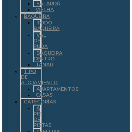
SALARDÚ
VIELHA
BAQUEIRA
TODO
BAQUEIRA
VAL
DE
RUDA
BAQUEIRA
CENTRO
TANAU
TIPO
DE
ALOJAMIENTO
APARTAMENTOS
CASAS
CATEGORÍAS
A
PIE
DE
PISTAS
FAMILIAS