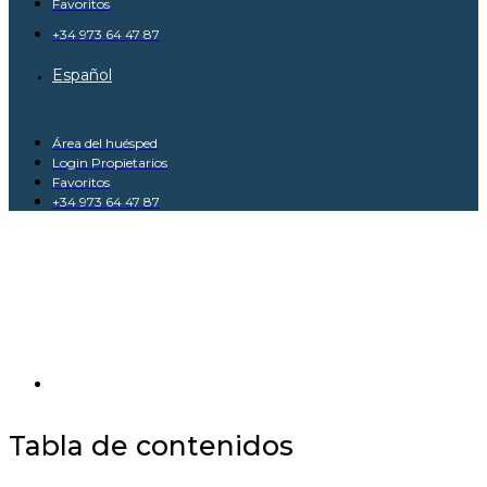
Favoritos
+34 973 64 47 87
Español
Área del huésped
Login Propietarios
Favoritos
+34 973 64 47 87
Amor por la nieve: Un
Reencuentro Especial
JULIO 25, 2024
Tabla de contenidos