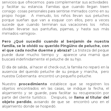
servicios que ofrecemos para complementar sus actividades
y facilitar su estancia. Familias que cuando llegan traen
consigo cosas personales para sentirse mimados como en su
propio hogar. A menudo, los niños llevan sus peluches
porque sueñan que van a esquiar con ellos, pero a veces
sucede que cuando terminan sus vacaciones los niños
olvidan llevarse sus pantuflas, pijamas, y hasta sus más
mimados «amigos».
Pero ¿Qué sucedió cuando al benjamín de nuestra
familia, se le olvidó su querido Pingüino de peluche, con
el que cada noche duerme y abraza?
La tristeza del peque
puede durar mucho tiempo y aparece una mamá que
buscará indefinidamente el peluche de su hijo.
El día de salida, al hacer el check-out, la familia no reparó en la
ausencia del querido peluche de su peque y marcha, pero
nuestra Gobernanta encontró un pequeño peluche.
Nuestro
procedimiento
establece que se registren los
objetos encontrados en las casas, se indique la fecha, el
alojamiento y se guarde, para facilitar su recuperación por
parte del cliente turístico. Después, se
llama al titular del
objeto perdido
, avisando de que se encontró uno en el
alojamiento donde se hospedó.