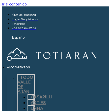
Ir al contenido
Área del huésped
Login Propietarios
Favoritos
+34 973 64 47 87
Español
ALOJAMIENTOS
TODO
VALLE
DE
ARÁN
CASARILH
ARTIES
UNHA