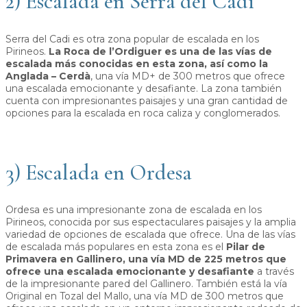
2) Escalada en Serra del Cadi
Serra del Cadi es otra zona popular de escalada en los
Pirineos.
La Roca de l’Ordiguer es una de las vías de
escalada más conocidas en esta zona, así como la
Anglada – Cerdà
, una vía MD+ de 300 metros que ofrece
una escalada emocionante y desafiante. La zona también
cuenta con impresionantes paisajes y una gran cantidad de
opciones para la escalada en roca caliza y conglomerados.
3) Escalada en Ordesa
Ordesa es una impresionante zona de escalada en los
Pirineos, conocida por sus espectaculares paisajes y la amplia
variedad de opciones de escalada que ofrece. Una de las vías
de escalada más populares en esta zona es el
Pilar de
Primavera en Gallinero, una vía MD de 225 metros que
ofrece una escalada emocionante y desafiante
a través
de la impresionante pared del Gallinero. También está la vía
Original en Tozal del Mallo, una vía MD de 300 metros que