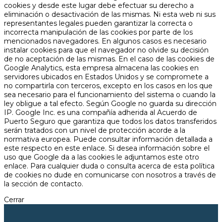
cookies y desde este lugar debe efectuar su derecho a
eliminación o desactivación de las mismas. Ni esta web ni sus
representantes legales pueden garantizar la correcta o
incorrecta manipulación de las cookies por parte de los
mencionados navegadores. En algunos casos es necesario
instalar cookies para que el navegador no olvide su decisión
de no aceptación de las mismas. En el caso de las cookies de
Google Analytics, esta empresa almacena las cookies en
servidores ubicados en Estados Unidos y se compromete a
no compartirla con terceros, excepto en los casos en los que
sea necesario para el funcionamiento del sistema o cuando la
ley obligue a tal efecto. Según Google no guarda su dirección
IP. Google Inc. es una compañía adherida al Acuerdo de
Puerto Seguro que garantiza que todos los datos transferidos
serán tratados con un nivel de protección acorde a la
normativa europea. Puede consultar información detallada a
este respecto en este enlace. Si desea información sobre el
uso que Google da a las cookies le adjuntamos este otro
enlace. Para cualquier duda o consulta acerca de esta política
de cookies no dude en comunicarse con nosotros a través de
la sección de contacto.
Cerrar