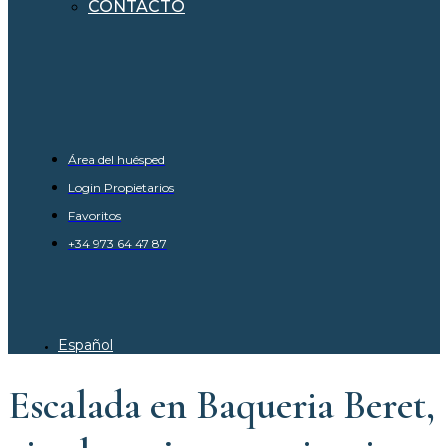
CONTACTO
Área del huésped
Login Propietarios
Favoritos
+34 973 64 47 87
Español
Escalada en Baqueria Beret,