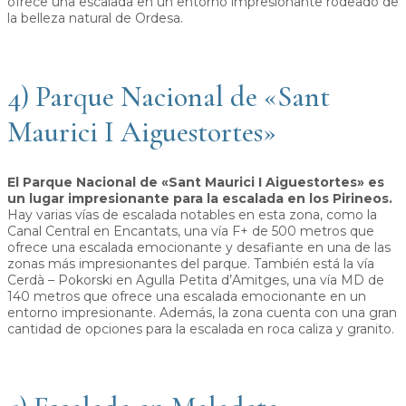
ofrece una escalada en un entorno impresionante rodeado de
la belleza natural de Ordesa.
4) Parque Nacional de «Sant
Maurici I Aiguestortes»
El Parque Nacional de «Sant Maurici I Aiguestortes» es
un lugar impresionante para la escalada en los Pirineos.
Hay varias vías de escalada notables en esta zona, como la
Canal Central en Encantats, una vía F+ de 500 metros que
ofrece una escalada emocionante y desafiante en una de las
zonas más impresionantes del parque. También está la vía
Cerdà – Pokorski en Agulla Petita d’Amitges, una vía MD de
140 metros que ofrece una escalada emocionante en un
entorno impresionante. Además, la zona cuenta con una gran
cantidad de opciones para la escalada en roca caliza y granito.