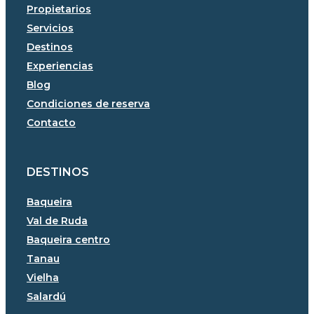
Propietarios
Servicios
Destinos
Experiencias
Blog
Condiciones de reserva
Contacto
DESTINOS
Baqueira
Val de Ruda
Baqueira centro
Tanau
Vielha
Salardú