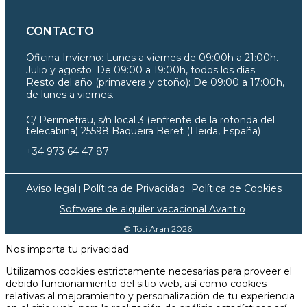
CONTACTO
Oficina Invierno:
Lunes a viernes de 09:00h a 21:00h.
Julio y agosto: De 09:00 a 19:00h, todos los días.
Resto del año (primavera y otoño): De 09:00 a 17:00h,
de lunes a viernes.
C/ Perimetrau, s/n local 3 (enfrente de la rotonda del
telecabina) 25598 Baqueira Beret (Lleida, España)
+34 973 64 47 87
Aviso legal
Política de Privacidad
Política de Cookies
|
|
Software de alquiler vacacional Avantio
© Toti Aran 2026
Nos importa tu privacidad
Utilizamos cookies estrictamente necesarias para proveer el
debido funcionamiento del sitio web, así como cookies
relativas al mejoramiento y personalización de tu experiencia