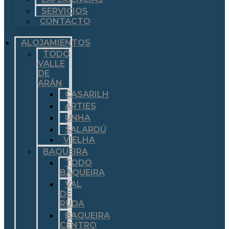
SERVICIOS
CONTACTO
ALOJAMIENTOS
TODO
VALLE
DE
ARÁN
CASARILH
ARTIES
UNHA
SALARDÚ
VIELHA
BAQUEIRA
TODO
BAQUEIRA
VAL
DE
RUDA
BAQUEIRA
CENTRO