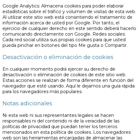
Google Analytics: Almacena cookies para poder elaborar
estadísticas sobre el tráfico y volumen de visitas de esta web.
Al utilizar este sitio web está consintiendo el tratamiento de
información acerca de usted por Google. Por tanto, el
ejercicio de cualquier derecho en este sentido deberá hacerlo
comunicando directamente con Google. Redes sociales:
Cada red social utiliza sus propias cookies para que usted
pueda pinchar en botones del tipo Me gusta o Compartir.
Desactivación o eliminación de cookies
En cualquier momento podrá ejercer su derecho de
desactivación o eliminación de cookies de este sitio web.
Estas acciones se realizan de forma diferente en función del
navegador que esté usando. Aquí le dejamos una guía rápida
para los navegadores más populares.
Notas adicionales
Ni esta web ni sus representantes legales se hacen
responsables ni del contenido ni de la veracidad de las
políticas de privacidad que puedan tener los terceros
mencionados en esta política de cookies. Los navegadores
web son las herramientas encargadas de almacenar las