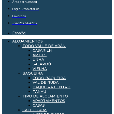
Área del huésped
Login Propietarios
Favoritos
+34 973 64 47 87
Español
ALOJAMIENTOS
TODO VALLE DE ARÁN
CASARILH
ARTIES
UNHA
SALARDÚ
VIELHA
BAQUEIRA
TODO BAQUEIRA
VAL DE RUDA
BAQUEIRA CENTRO
TANAU
TIPO DE ALOJAMIENTO
APARTAMENTOS
CASAS
CATEGORÍAS