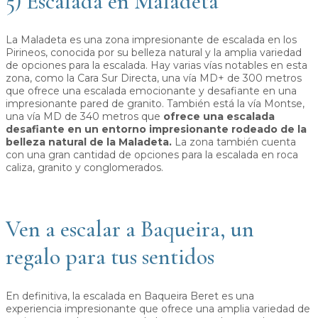
5) Escalada en Maladeta
La Maladeta es una zona impresionante de escalada en los
Pirineos, conocida por su belleza natural y la amplia variedad
de opciones para la escalada. Hay varias vías notables en esta
zona, como la Cara Sur Directa, una vía MD+ de 300 metros
que ofrece una escalada emocionante y desafiante en una
impresionante pared de granito. También está la vía Montse,
una vía MD de 340 metros que
ofrece una escalada
desafiante en un entorno impresionante rodeado de la
belleza natural de la Maladeta.
La zona también cuenta
con una gran cantidad de opciones para la escalada en roca
caliza, granito y conglomerados.
Ven a escalar a Baqueira, un
regalo para tus sentidos
En definitiva, la escalada en Baqueira Beret es una
experiencia impresionante que ofrece una amplia variedad de