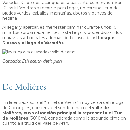
Varradòs. Cabe destacar que está bastante conservada. Son
12 los kilómetros a recorrer para llegar, un camino lleno de
prados verdes, caballos, montañas, abetos y bancos de
neblina.
Al llegar y aparcar, es menester caminar durante unos 10
minutos aproximadamente, hasta llegar y poder divisar dos
maravillas adicionales además de la cascada:
el bosque
Siesso y el lago de Varradòs
.
Cascada: Eth sauth deth pish
De Molières
En la entrada sur del “Túnel de Vielha”, muy cerca del refugio
de Conangles, comienza el sendero hacia el
valle de
Molières, cuya atracciòn principal la representa el Tuc
de Molières
(3010m), considerada como la segunda cima en
cuanto a altitud del Valle de Aran.