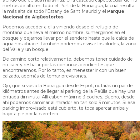
siendo otra de sus maravillas. Una cascada espectacular de 115
metros de alto en todo el Port de la Bonaigua, la cual resulta
la más alta de todo l’Estany de Sant Maurici y el
Parque
Nacional de Aigüestortes
.
Podemos acceder a ella viniendo desde el refugio de
montaña que lleva el mismo nombre, sumergirnos en el
bosque y dejarnos llevar por el sendero hasta que la caída de
agua nos abrace. También podemos divisar los aludes, la zona
del Valle y un bosque.
De camino corto relativamente, debemos tener cuidado de
no caer y resbalar por las continuas pendientes que
encontraremos. Por lo tanto, es menester ir con un buen
calzado, además de tomar previsiones.
Ojo, que si vas a la Bonaigua desde Espot, notarás un par de
kilómetros antes de llegar al parking de la Peülla que hay una
entrada diminuta. Allì caben máximo 3 coches. Bueno, desde
ahí podemos caminar al mirador en tan solo 5 minutos. Si ese
parking improvisado está cubierto, te toca aparcar arriba y
bajar a pie por la carretera.