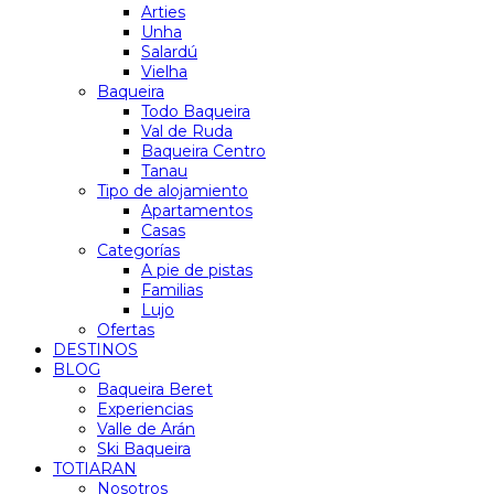
Arties
Unha
Salardú
Vielha
Baqueira
Todo Baqueira
Val de Ruda
Baqueira Centro
Tanau
Tipo de alojamiento
Apartamentos
Casas
Categorías
A pie de pistas
Familias
Lujo
Ofertas
DESTINOS
BLOG
Baqueira Beret
Experiencias
Valle de Arán
Ski Baqueira
TOTIARAN
Nosotros