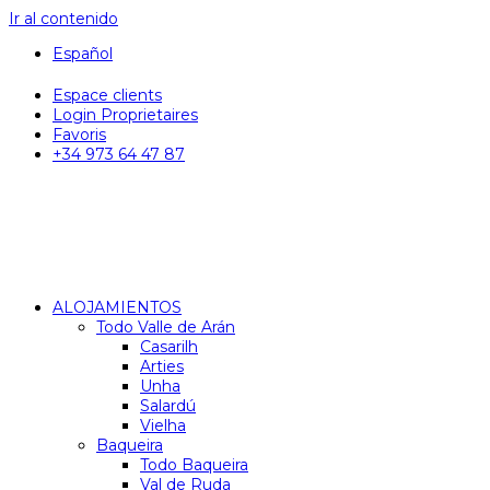
Ir al contenido
Español
Espace clients
Login Proprietaires
Favoris
+34 973 64 47 87
ALOJAMIENTOS
Todo Valle de Arán
Casarilh
Arties
Unha
Salardú
Vielha
Baqueira
Todo Baqueira
Val de Ruda