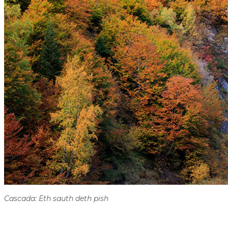
Cascada: Eth sauth deth pish