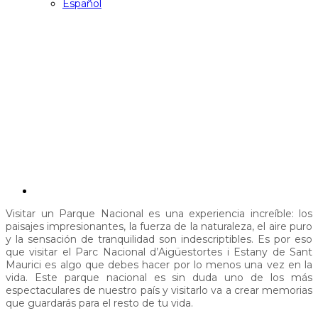
Español
La nature à l’état pur : Le
parc national
d’Aigüestortes i Estany de
Sant Maurici
SEPTEMBRE 20, 2024
Visitar un Parque Nacional es una experiencia increíble: los
paisajes impresionantes, la fuerza de la naturaleza, el aire puro
y la sensación de tranquilidad son indescriptibles. Es por eso
que visitar el Parc Nacional d’Aigüestortes i Estany de Sant
Maurici es algo que debes hacer por lo menos una vez en la
vida. Este parque nacional es sin duda uno de los más
espectaculares de nuestro país y visitarlo va a crear memorias
que guardarás para el resto de tu vida.