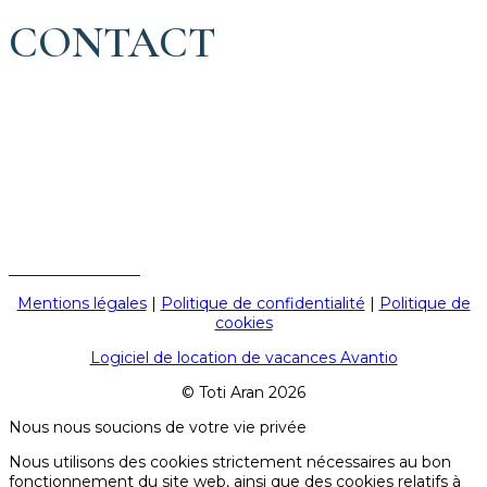
CONTACT
Bureau d’hiver :
Du lundi au vendredi de 09:00 à 21:00.
Juillet et août : de 09:00 à 19:00, tous les jours.
Reste de l’année (printemps et automne) : de 09:00 à 17:00,
du lundi au vendredi.
C/ Perimetrau, s/n local 3 (en face du rond-point du
téléphérique) 25598 Baqueira Beret (Lleida, Espagne)
+34 973 64 47 87
Mentions légales
|
Politique de confidentialité
|
Politique de
cookies
Logiciel de location de vacances Avantio
© Toti Aran 2026
Nous nous soucions de votre vie privée
Nous utilisons des cookies strictement nécessaires au bon
fonctionnement du site web, ainsi que des cookies relatifs à