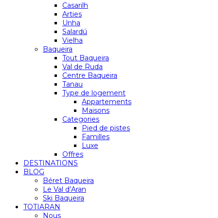
Casarilh
Arties
Unha
Salardú
Vielha
Baqueira
Tout Baqueira
Val de Ruda
Centre Baqueira
Tanau
Type de logement
Appartements
Maisons
Categories
Pied de pistes
Familles
Luxe
Offres
DESTINATIONS
BLOG
Béret Baqueira
Le Val d’Aran
Ski Baqueira
TOTIARAN
Nous