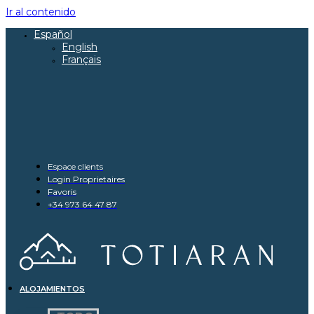
Ir al contenido
Español
English
Français
Espace clients
Login Proprietaires
Favoris
+34 973 64 47 87
ALOJAMIENTOS