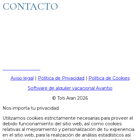
CONTACTO
Oficina Invierno:
Lunes a viernes de 09:00h a 21:00h.
Julio y agosto: De 09:00 a 19:00h, todos los días.
Resto del año (primavera y otoño): De 09:00 a 17:00h, de
lunes a viernes.
C/ Perimetrau, s/n local 3 (enfrente de la rotonda del
telecabina) 25598 Baqueira Beret (Lleida, España)
+34 973 64 47 87
Aviso legal
|
Política de Privacidad
|
Política de Cookies
Software de alquiler vacacional Avantio
© Toti Aran 2026
Nos importa tu privacidad
Utilizamos cookies estrictamente necesarias para proveer el
debido funcionamiento del sitio web, así como cookies
relativas al mejoramiento y personalización de tu experiencia
en el sitio web, para la realización de análisis estadísticos así